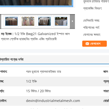
ন্যূনতম চাহিদার পরিমাণ
প্যাকেজিং বিবরণ:
ডেলিভারি সময়:
পরিশোধের শর্ত:
বড় ইমেজ :
1/2 ইঞ্চি Bwg21 Galvanized ইস্পাত জাল
যোগানের ক্ষমতা:
প্যানেল প্লেটিক ছায়াছবির প্যাকিং এজিং প্রতিরোধী
যোগাযোগ
িস্তারিত পণ্যের বর্ণনা
পাদান:
গরম ডুবানো গ্যালভানাইজড তার
জাল 
েজ:
1/2 ইঞ্চি
প্রস্
র্ঘ্য:
15 মিটার / 20 মিটার
সারফে
মেইল:
devin@industrialmetalmesh.com
হোয়