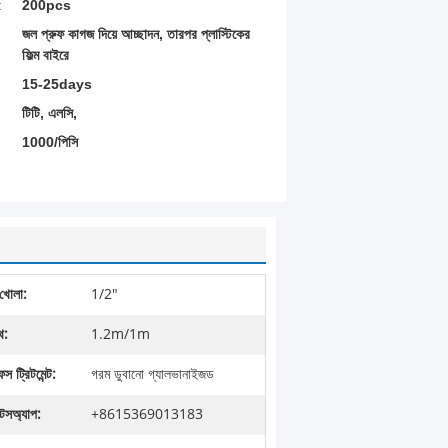
:
200pcs
জল প্রুফ কাগজ দিয়ে আচ্ছাদন, তারপর প্লাস্টিকের
ফিল্ম বাইরে
15-25days
টিটি, এলসি,
1000/পিসি
খোলা:
1/2"
থ:
1.2m/1m
স ট্রিটমেন্ট:
গরম ডুবানো গ্যালভানাইজড
াটসঅ্যাপ:
+8615369013183