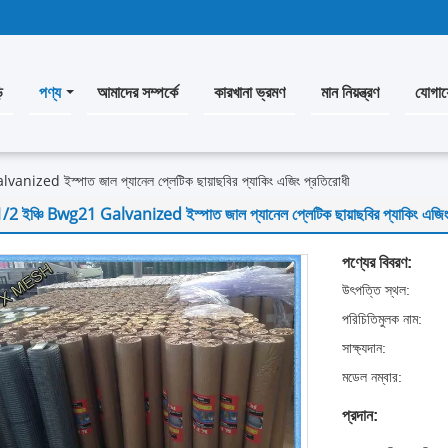
ি
পণ্য
আমাদের সম্পর্কে
কারখানা ভ্রমণ
মান নিয়ন্ত্রণ
যোগায
anized ইস্পাত জাল প্যানেল প্লেটিক ছায়াছবির প্যাকিং এজিং প্রতিরোধী
/2 ইঞ্চি Bwg21 Galvanized ইস্পাত জাল প্যানেল প্লেটিক ছায়াছবির প্যাকিং এজিং
পণ্যের বিবরণ:
উৎপত্তি স্থল:
পরিচিতিমুলক নাম:
সাক্ষ্যদান:
মডেল নম্বার:
প্রদান: