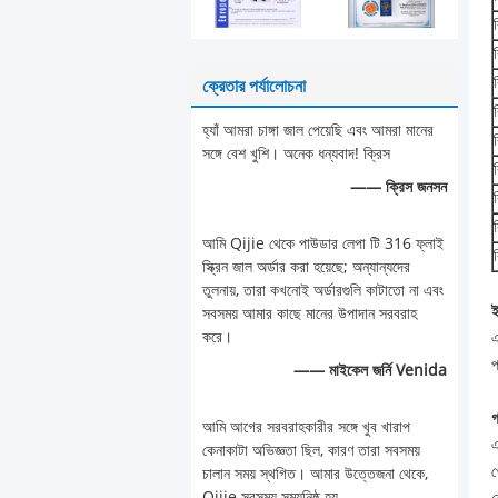
ক্রেতার পর্যালোচনা
হ্যাঁ আমরা চাঙ্গা জাল পেয়েছি এবং আমরা মানের
সঙ্গে বেশ খুশি। অনেক ধন্যবাদ! ক্রিস
—— ক্রিস জনসন
আমি Qijie থেকে পাউডার লেপা টি 316 ফ্লাই
স্ক্রিন জাল অর্ডার করা হয়েছে; অন্যান্যদের
তুলনায়, তারা কখনোই অর্ডারগুলি কাটাতো না এবং
ই
সবসময় আমার কাছে মানের উপাদান সরবরাহ
করে।
এ
প
—— মাইকেল জর্নি Venida
গ
আমি আগের সরবরাহকারীর সঙ্গে খুব খারাপ
এ
কেনাকাটা অভিজ্ঞতা ছিল, কারণ তারা সবসময়
খ
চালান সময় স্থগিত। আমার উত্তেজনা থেকে,
Qijie সবসময় সময়নিষ্ঠ হয়