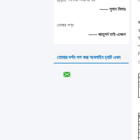
ব
—— সুসান মিলার
স
তোমার পণ্য
ক
—— জাতুপর্ন তাই-এনগুগ
ই
গ
প
তোমার দর্শন লগ করা অনলাইন চ্যাট এখন
ই