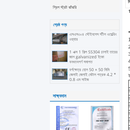
ব
গ্রিপ স্ট্রট ঝাঁঝরি
1
শ্রেষ্ঠ পণ্য
গ
এসএস৩০৪ স্টেইনলেস স্টীল ওয়েল্ডিং
ওয়্যার
1
2
1 এক্স 1 শিল্প SS304 ঢালাই তারের
3
জাল galvanized ইকো
4
বন্ধুত্বপূর্ণ সমাপ্ত
5
বর্গক্ষেত্র হোল 50 × 50 মিমি
জেলাই জেলাই মেটাল পত্রক 4.2 *
ই
0.8 এম সাইজ
সাক্ষ্যদান