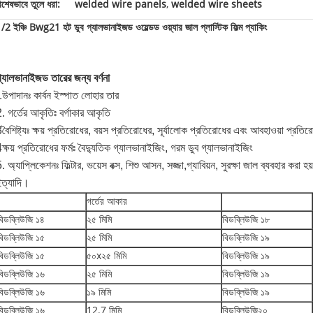
িশেষভাবে তুলে ধরা:
welded wire panels
,
welded wire sheets
/2 ইঞ্চি Bwg21 হট ডুব গ্যালভানাইজড ওয়েল্ডড ওয়্যার জাল প্লাস্টিক ফিল্ম প্যাকিং
্যালভানাইজড তারের জন্য বর্ণনা
উপাদানঃ কার্বন ইস্পাত লোহার তার
. গর্তের আকৃতিঃ বর্গাকার আকৃতি
বৈশিষ্ট্যঃ ক্ষয় প্রতিরোধের, বয়স প্রতিরোধের, সূর্যালোক প্রতিরোধের এবং আবহাওয়া প্রতি
ক্ষয় প্রতিরোধের ফর্মঃ বৈদ্যুতিক গ্যালভানাইজিং, গরম ডুব গ্যালভানাইজিং
. অ্যাপ্লিকেশনঃ ফিল্টার, ভয়েস বক্স, শিশু আসন, সজ্জা,গ্যাবিয়ন, সুরক্ষা জাল ব্যবহার করা হয়
ত্যাদি।
গর্তের আকার
বিডব্লিউজি ১৪
২৫ মিমি
বিডব্লিউজি ১৮
বিডব্লিউজি ১৫
২৫ মিমি
বিডব্লিউজি ১৯
বিডব্লিউজি ১৫
৫০x২৫ মিমি
বিডব্লিউজি ১৯
বিডব্লিউজি ১৬
২৫ মিমি
বিডব্লিউজি ১৯
বিডব্লিউজি ১৬
১৯ মিমি
বিডব্লিউজি ১৯
বিডব্লিউজি ১৬
12.7 মিমি
বিডব্লিউজি২০