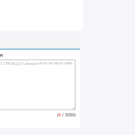
ান
(
0
/ 3000)