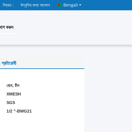
বিক্রয় :
উদ্ধৃতির জন্য আবেদন
Bengali
োগ করুন
 প্রতিরোধী
হেবে, চীন
XMESH
SGS
1/2 "-BWG21