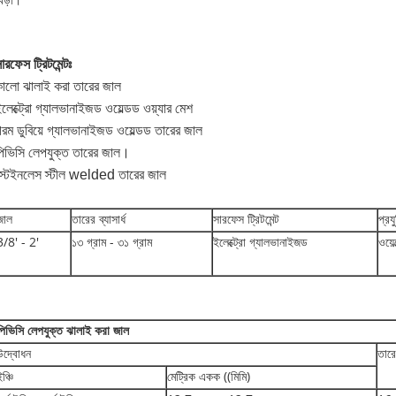
েড়া।
ারফেস ট্রিটমেন্টঃ
ালো ঝালাই করা তারের জাল
লেক্ট্রো গ্যালভানাইজড ওয়েল্ডড ওয়্যার মেশ
রম ডুবিয়ে গ্যালভানাইজড ওয়েল্ডড তারের জাল
িভিসি লেপযুক্ত তারের জাল।
স্টেইনলেস স্টীল welded তারের জাল
জাল
তারের ব্যাসার্ধ
সারফেস ট্রিটমেন্ট
প্রয
3/8' - 2'
১৩ গ্রাম - ৩১ গ্রাম
ইলেক্ট্রো গ্যালভানাইজড
ওয়ে
পিভিসি লেপযুক্ত ঝালাই করা জাল
উদ্বোধন
তারের
ঞ্চি
মেট্রিক একক ((মিমি)