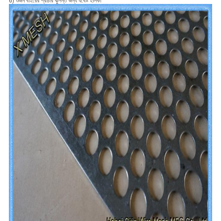
6) ওজন বাইরের প্রাচীর ঝুলন্ত জন্য যথেষ্ট হালকা