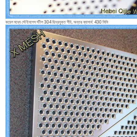
কয়েল মধ্যে স্টেইনলেস স্টীল 304 ছিদ্রযুক্ত শীট, অন্তর ব্যাসার্ধ: 430 মিমি