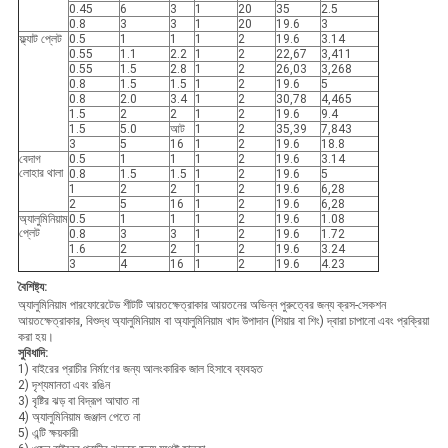
0.45
6
3
1
20
35
2.5
0.8
3
3
1
20
19.6
3
ফ্ল্যাট প্লেট
0.5
1
1
1
2
19.6
3.14
0.55
1.1
2.2
1
2
22,67
3,411
0.55
1.5
2.8
1
2
26,03
3,268
0.8
1.5
1.5
1
2
19.6
5
0.8
2.0
3.4
1
2
30,78
4,465
1.5
2
2
1
2
19.6
9.4
1.5
5.0
আট
1
2
35,39
7,843
3
5
16
1
2
19.6
18.8
বেদাগ
0.5
1
1
1
2
19.6
3.14
লোহার থালা
0.8
1.5
1.5
1
2
19.6
5
1
2
2
1
2
19.6
6,28
2
5
16
1
2
19.6
6,28
অ্যালুমিনিয়াম
0.5
1
1
1
2
19.6
1.08
প্লেট
0.8
3
3
1
2
19.6
1.72
1.6
2
2
1
2
19.6
3.24
3
4
16
1
2
19.6
4.23
বৈশিষ্ট্য:
অ্যালুমিনিয়াম পারফোরেটেড শীটটি আয়তক্ষেত্রাকার আয়তনের অভিন্ন পুরুত্বের জন্য ক্রস-সেকশন
আয়তক্ষেত্রাকার, বিশুদ্ধ অ্যালুমিনিয়াম বা অ্যালুমিনিয়াম খাদ উপাদান (শিয়ার বা শিং) দ্বারা চাপানো এবং প্রক্রিয়া
করা হয়।
সুবিধাদি:
1) বাইরের প্রাচীর নির্মাণের জন্য আলংকারিক জাল হিসাবে ব্যবহৃত
2) দৃশ্যমানতা এবং রঙিন
3) বৃষ্টির ঝড় বা বিদ্রূপ আঘাত না
4) অ্যালুমিনিয়াম জঞ্জাল পেতে না
5) এন্টি ক্ষয়কারী