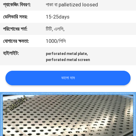
প্যাকেজিং বিবরণ:
পাকা বা palletized loosed
নিয়ন্ত্রণ
ডেলিভারি সময়:
15-25days
যোগাযোগ
পরিশোধের শর্ত:
টিটি, এলসি,
করুন
যোগানের ক্ষমতা:
1000/পিসি
হাইলাইট:
,
perforated metal plate
উদ্ধৃতির
perforated metal screen
জন্য
আবেদন
ভালো দাম
সাইট
ম্যাপ
PRIVACY