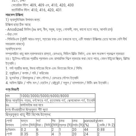
321, 347
ফেরেরিক স্টিল: 409, 409 এম, 410, 420, 430
মার্টেনিটিক স্টিল: 410, 416, 420, 431
সারফেস চিকিত্সা:
1) অ্যালুমিনিয়াম উপাদান জন্য:
চিকিত্সা ছাড়া ঠিক আছে
- Anodized ফিনিস (রঙ রূপা, নীল, সবুজ, হলুদ, গোলাপী, লাল, কালো হতে পারে, আপনি চান)
- গুঁড়া লেপ
- পিভিডিএফ (পৃষ্ঠটি আরও মসৃণ, স্তরের বন্ধ এবং চকচকে হবে, এটি সাধারণ চিকিত্সার চেয়ে অনেক বেশি দীর্ঘ
সময়কাল থাকবে)
অ্যাপ্লিকেশন:
সম্প্রসারিত ধাতু জাল ব্যাপকভাবে রাস্তা, রেলওয়ে, সিভিল বিল্ডিং নির্মাণ, এবং জল সংরক্ষণ প্রকল্পে ব্যবহৃত
হয়।
ইন্টেলও বাইরের প্রাচীর প্রসাধন এবং রাসায়নিক শিল্পে ব্যবহার করা যেতে পারে, যেমন উইন্ডো স্ক্রিন, ফিল্টার
ইত্যাদি।
1. পর্দা প্রাচীর জন্য, উভয় বাইরের দিকে এবং ভিতরের দিকে / সিলিং
2. হ্যান্ড্রিল / কলাম / লবি / করিডোর
3. ভূগর্ভস্থ / বিমানবন্দর / বাস স্টেশন / রেলওয়ে স্টেশন ইত্যাদি
4. অফিস বিল্ডিং / শপিং মল / হোটেল / রেষ্টুরেন্ট / স্কুল / হাসপাতাল / মিটিং রুম ইত্যাদি।
পণ্য বিবরণী
খাদ
1000/3000/5000/6000/8000
ছিদ্র আকৃতি
লং গহ্বর, বর্গক্ষেত্র গর্ত, বৃত্তাকার গর্ত, হেক্সাজোনল গর্ত, ইত্যাদি
রঙ
কাস্টমাইজ করা যাবে
পণ্য কীওয়ার্ড
ইভা ছিদ্রযুক্ত শীট জুতা
ছিদ্রযুক্ত ধাতু শীট বিশেষ উল্লেখ:
প্লেট
ঘনত্ব
গর্ত
পিচ
চাদর
চাদর
porosity
ওজন
উপাদান
মেটাল (মিমি)
দিয়া। (মিমি)
(মিমি)
প্রস্থ (মি)
দৈর্ঘ্য (মি)
(%)
(কেজি / মি 2)
ঘূর্ণায়মান
0.2
6
2
1
20
44
0.88
প্লেট
0.35
5
4
1
20
24
2