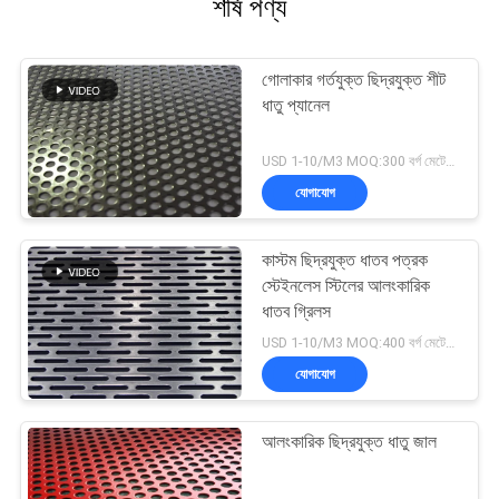
শীর্ষ পণ্য
গোলাকার গর্তযুক্ত ছিদ্রযুক্ত শীট
ধাতু প্যানেল
USD 1-10/M3 MOQ:300 বর্গ মেটেরেস
যোগাযোগ
কাস্টম ছিদ্রযুক্ত ধাতব পত্রক
স্টেইনলেস স্টিলের আলংকারিক
ধাতব গ্রিলস
USD 1-10/M3 MOQ:400 বর্গ মেটেরেস
যোগাযোগ
আলংকারিক ছিদ্রযুক্ত ধাতু জাল