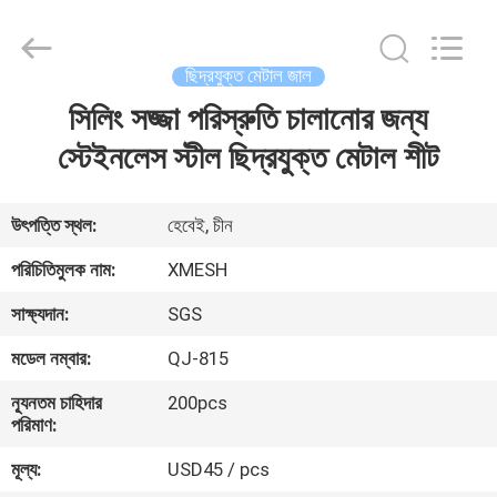
Qijie
Wire
Mesh
MFG
Co.,
ছিদ্রযুক্ত মেটাল জাল
Ltd.
All
Rights
সিলিং সজ্জা পরিস্রুতি চালানোর জন্য
বাড়ি
Reserved.
স্টেইনলেস স্টীল ছিদ্রযুক্ত মেটাল শীট
পণ্য
উৎপত্তি স্থল:
হেবেই, চীন
আমাদের
পরিচিতিমুলক নাম:
XMESH
সম্পর্কে
সাক্ষ্যদান:
SGS
মডেল নম্বার:
QJ-815
কারখানা
ন্যূনতম চাহিদার
200pcs
ভ্রমণ
পরিমাণ:
মূল্য:
USD45 / pcs
মান