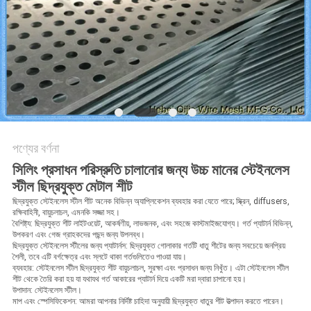
POLICY
পণ্যের বর্ণনা
সিলিং প্রসাধন পরিস্রুতি চালানোর জন্য উচ্চ মানের স্টেইনলেস
স্টীল ছিদ্রযুক্ত মেটাল শীট
ছিদ্রযুক্ত স্টেইনলেস স্টীল শীট অনেক বিভিন্ন অ্যাপ্লিকেশন ব্যবহার করা যেতে পারে;
স্ক্রিন, diffusers,
রক্ষিবাহিনী, বায়ুচলাচল, এমনকি সজ্জা সহ।
বৈশিষ্ট্য: ছিদ্রযুক্ত শীট লাইটওয়েট, আকর্ষণীয়, লাভজনক, এবং সহজে কাস্টমাইজযোগ্য।
গর্ত প্যাটার্ন বিভিন্ন,
উপকরণ এবং গেজ গ্রাহকদের পছন্দ জন্য উপলব্ধ।
ছিদ্রযুক্ত স্টেইনলেস স্টীলের জন্য প্যাটার্নস: ছিদ্রযুক্ত গোলাকার গর্তটি ধাতু শীটের জন্য সবচেয়ে জনপ্রিয়
শৈলী, তবে এটি বর্গক্ষেত্র এবং স্লটে থাকা গর্তগুলিতেও পাওয়া যায়।
ব্যবহার: স্টেইনলেস স্টীল ছিদ্রযুক্ত শীট বায়ুচলাচল, সুরক্ষা এবং প্রসাধন জন্য নিখুঁত।
এটা স্টেইনলেস স্টীল
শীট থেকে তৈরি করা হয় যা যথাযথ গর্ত আকারের প্যাটার্ন দিয়ে একটি মরা দ্বারা চাপানো হয়।
উপাদান: স্টেইনলেস স্টীল।
মাপ এবং স্পেসিফিকেশন: আমরা আপনার নির্দিষ্ট চাহিদা অনুযায়ী ছিদ্রযুক্ত ধাতুর শীট উত্পাদন করতে পারেন।