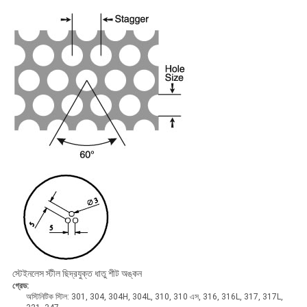
স্টেইনলেস স্টীল ছিদ্রযুক্ত ধাতু শীট অঙ্কন
গ্রেড:
অস্টিনিটিক স্টিল: 301, 304, 304H, 304L, 310, 310 এস, 316, 316L, 317, 317L,