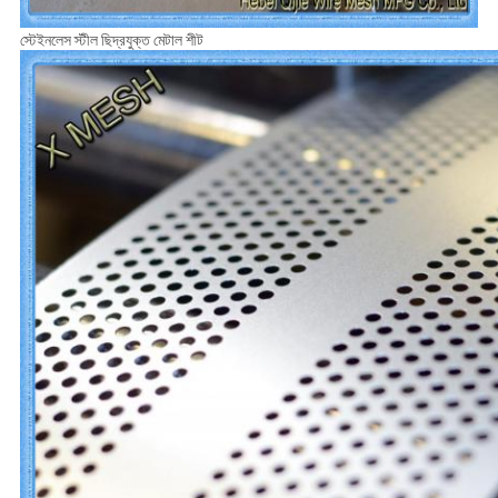
স্টেইনলেস স্টীল ছিদ্রযুক্ত মেটাল শীট