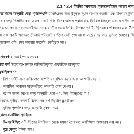
2.1 * 2.4 নিয়মিত আকারের গ্যালভেনাইজড ঝালাই জাল অস
চ্চ মানের অস্থায়ী বেড়া প্যানেলগুলি
ইভেন্টগুলির সময় উন্মুক্ত স্থান অঞ্চলে পথচারী এবং যানবাহন ট্র্
রার জন্য ডিজাইন করা হয়েছে। এটি পথচারীদের আঘাত প্রতিরোধ, ট্রাফিক নিয়ন্ত্রণ এবং মনোনীত অঞ্চল
্রেডের প্রাক-গ্যালভানাইজড নলাকার স্টিল থেকে তৈরি। ইস্পাত পৃষ্ঠটি নিখুঁতভাবে পরিষ্কার এবং 7-পর্যা
য় এবং একটি অত্যন্ত টেকসই পলিয়েস্টার গুঁড়ো কোট শেষ হয় যা বছরের পর বছর দুর্দান্ত দেখবে। 
্রয়োজন নেই এমন জায়গায় সহজেই একত্রিত হয়।
উপকরণ:
হালকা ইস্পাত তারের
ারা ফর্ম:
উত্তপ্ত-ডুবন্ত জালিয়াতিযুক্ত, বৈদ্যুতিক জালযুক্ত
্যাপ্লিকেশন:
. নির্মাণ সাইট এবং ব্যক্তিগত সম্পত্তি সুরক্ষিত করার জন্য অস্থায়ী বেড়া।
. আবাসিক আবাসন সাইটগুলিতে অস্থায়ী বেড়া দেওয়া।
. প্রধান জনসাধারণের জন্য অস্থায়ী বেড়া এবং ভিড় নিয়ন্ত্রণের বাধা।
ভেন্টস, ক্রীড়া, কনসার্ট, উত্সব, সমাবেশ ইত্যাদি gather
. সুইমিং পুলগুলির জন্য অস্থায়ী সুরক্ষা বেড়া
্যালভ্যানাইজিং প্রক্রিয়া
ডি-গ্রাইজিং:
এটি স্টিলের উপরিভাগ থেকে সমস্ত তৈলাক্ত অবশিষ্টাংশ অপসারণ করা হয়।
ধুয়ে ফেলুন:
টাটকা জল।