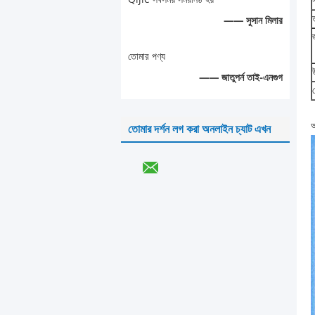
—— সুসান মিলার
তোমার পণ্য
উ
—— জাতুপর্ন তাই-এনগুগ
অ
তোমার দর্শন লগ করা অনলাইন চ্যাট এখন