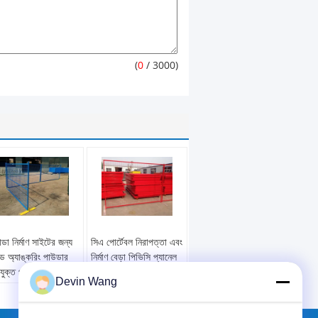
(
0
/ 3000)
াডা নির্মাণ সাইটের জন্য
সিএ পোর্টেবল নিরাপত্তা এবং
ড অ্যাঙ্করিং পাউডার
নির্মাণ বেড়া পিভিসি প্যানেল
যুক্ত প্যানেল সহ ঝালাই
কার্নিভাল / ভ্রমণ মেলা মধ্যে
Devin Wang
প বেঞ্চ
বহুমুখী
দান:
লো কেবোন স্টিল,
উপাদান:
লো কেবোন স্টিল,