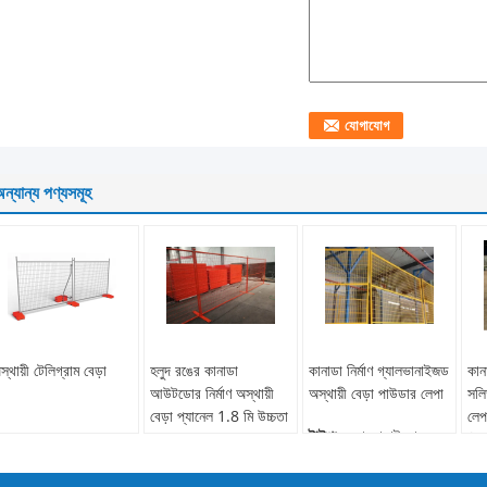
ন্যান্য পণ্যসমূহ
স্থায়ী টেলিগ্রাম বেড়া
হলুদ রঙের কানাডা
কানাডা নির্মাণ গ্যালভানাইজড
কান
আউটডোর নির্মাণ অস্থায়ী
অস্থায়ী বেড়া পাউডার লেপা
সলি
বেড়া প্যানেল 1.8 মি উচ্চতা
লেপ
টাইপ:
বেড়া, ঢালাই জাল
টেম্
উপাদান:
নিম্ন-কার্বন লোহার
বৈশিষ্ট্য:
সহজে একত্রিত,
তার, কম কার্বন ইস্পাত তার,
পরিবেশ বান্ধব
উপা