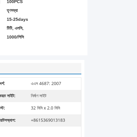
:
100PCS
তৃণশয্যা
15-25days
টিটি, এলসি,
1000/পিসি
র্শ:
এএস 4687: 2007
যবহৃত সাইট:
নির্মাণ সাইট
স্ট:
32 মিমি x 2.0 মিমি
য়াটসঅ্যাপ:
+8615369013183