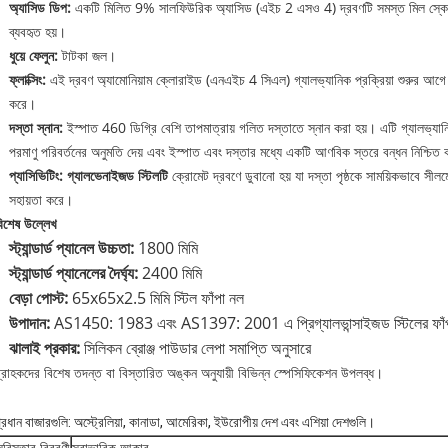
অ্যাসিড ডিপ:
একটি মিলিত 9% সালফিউরিক অ্যাসিড (এইচ 2 এসও 4) দ্রবণটি সমস্ত মিল স্কেল, প
ব্যবহৃত হয়।
ধুয়ে ফেলুন:
টাটকা জল।
ফ্লাক্সিং:
এই দ্রবণ অ্যামোনিয়াম ক্লোরাইড (এনএইচ 4 সিএল) গ্যালভ্যানিক প্রক্রিয়া শুরুর আগে জি
করে।
দস্তা স্নান:
ইস্পাত 460 ডিগ্রি বেশি তাপমাত্রায় গলিত দস্তাতে স্নান করা হয়। এটি গ্যালভ্যান
পরমাণু পরিবর্তনের অনুমতি দেয় এবং ইস্পাত এবং দস্তার মধ্যে একটি আণবিক স্তরে বন্ধন নিশ্চিত
প্যাসিভিটিং: গ্যালভেনাইজড স্টিলটি
ক্রোমেট দ্রবণে ডুবানো হয় যা দস্তা পৃষ্ঠকে সাময়িকভাবে সী
সহায়তা করে।
িশেষ উল্লেখ
স্ট্যান্ডার্ড প্যানেল উচ্চতা:
1800 মিমি
স্ট্যান্ডার্ড প্যানেলের দৈর্ঘ্য:
2400 মিমি
বেড়া পোস্ট:
65x65x2.5 মিমি স্টিল ফাঁপা নল
উপাদান:
AS1450: 1983 এবং AS1397: 2001 এ প্রিগ্যালভান্সাইজড স্টিলের ফাঁ
ঝালাই প্রকার:
সিলিকন ব্রোঞ্জ পাউডার লেপা সমাপ্তি অনুসারে
্রাহকদের বিশেষ তদন্ত বা বিস্তারিত অঙ্কন অনুযায়ী বিভিন্ন স্পেসিফিকেশন উপলব্ধ।
্রধান বাজারগুলি: অস্ট্রেলিয়া, কানাডা, আমেরিকা, ইউরোপীয় দেশ এবং এশিয়া দেশগুলি।