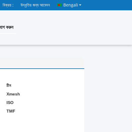
বিক্রয় :
উদ্ধৃতির জন্য আবেদন
Bengali
োগ করুন
চীন
Xmesh
ISO
TMF