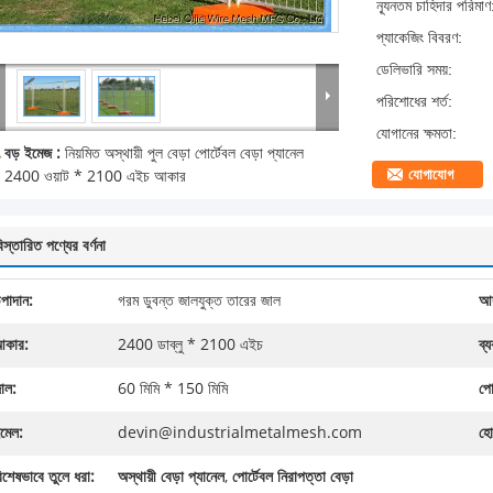
ন্যূনতম চাহিদার পরিমাণ
প্যাকেজিং বিবরণ:
ডেলিভারি সময়:
পরিশোধের শর্ত:
যোগানের ক্ষমতা:
বড় ইমেজ :
নিয়মিত অস্থায়ী পুল বেড়া পোর্টেবল বেড়া প্যানেল
যোগাযোগ
2400 ওয়াট * 2100 এইচ আকার
িস্তারিত পণ্যের বর্ণনা
পাদান:
গরম ডুবন্ত জালযুক্ত তারের জাল
আদ
কার:
2400 ডাব্লু * 2100 এইচ
ব্
াল:
60 মিমি * 150 মিমি
পো
মেল:
devin@industrialmetalmesh.com
হো
িশেষভাবে তুলে ধরা:
অস্থায়ী বেড়া প্যানেল
,
পোর্টেবল নিরাপত্তা বেড়া