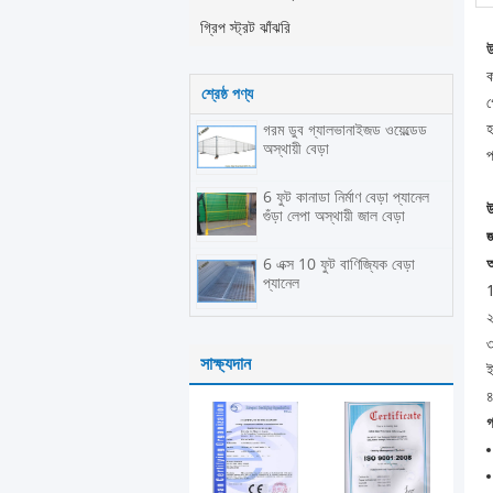
গ্রিপ স্ট্রট ঝাঁঝরি
উ
ক
শ্রেষ্ঠ পণ্য
গ
হ
গরম ডুব গ্যালভানাইজড ওয়েল্ডেড
অস্থায়ী বেড়া
প
6 ফুট কানাডা নির্মাণ বেড়া প্যানেল
গুঁড়া লেপা অস্থায়ী জাল বেড়া
জ
6 এক্স 10 ফুট বাণিজ্যিক বেড়া
অ
প্যানেল
1
২
৩
সাক্ষ্যদান
ই
৪
গ