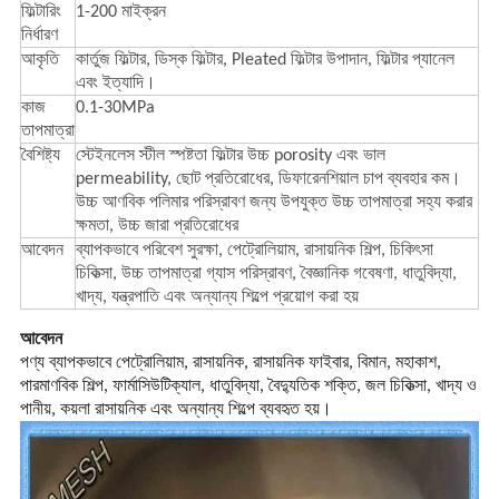
ফিল্টারিং
1-200 মাইক্রন
নির্ধারণ
আকৃতি
কার্তুজ ফিল্টার, ডিস্ক ফিল্টার, Pleated ফিল্টার উপাদান, ফিল্টার প্যানেল
এবং ইত্যাদি।
কাজ
0.1-30MPa
তাপমাত্রা
বৈশিষ্ট্য
স্টেইনলেস স্টীল স্পষ্টতা ফিল্টার উচ্চ porosity এবং ভাল
permeability, ছোট প্রতিরোধের, ডিফারেনশিয়াল চাপ ব্যবহার কম।
উচ্চ আণবিক পলিমার পরিস্রাবণ জন্য উপযুক্ত উচ্চ তাপমাত্রা সহ্য করার
ক্ষমতা, উচ্চ জারা প্রতিরোধের
আবেদন
ব্যাপকভাবে পরিবেশ সুরক্ষা, পেট্রোলিয়াম, রাসায়নিক শিল্প, চিকিৎসা
চিকিত্সা, উচ্চ তাপমাত্রা গ্যাস পরিস্রাবণ, বৈজ্ঞানিক গবেষণা, ধাতুবিদ্যা,
খাদ্য, যন্ত্রপাতি এবং অন্যান্য শিল্পে প্রয়োগ করা হয়
আবেদন
পণ্য ব্যাপকভাবে পেট্রোলিয়াম, রাসায়নিক, রাসায়নিক ফাইবার, বিমান, মহাকাশ,
পারমাণবিক শিল্প, ফার্মাসিউটিক্যাল, ধাতুবিদ্যা, বৈদ্যুতিক শক্তি, জল চিকিত্সা, খাদ্য ও
পানীয়, কয়লা রাসায়নিক এবং অন্যান্য শিল্পে ব্যবহৃত হয়।