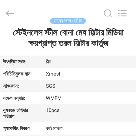
Qijie
Wire
Mesh
MFG
Co.,
তারের জাল মেশিন
Ltd.
All
Rights
স্টেইনলেস স্টীল বোনা মেষ ফিল্টার মিডিয়া
বাড়ি
Reserved.
ক্ষয়প্রাপ্ত তরল ফিল্টার কার্তুজ
পণ্য
উৎপত্তি স্থল:
চীন
আমাদের
পরিচিতিমুলক নাম:
Xmesh
সম্পর্কে
সাক্ষ্যদান:
SGS
মডেল নম্বার:
WMFM
কারখানা
ন্যূনতম চাহিদার
10pcs
ভ্রমণ
পরিমাণ:
প্যাকেজিং বিবরণ:
কাঠ মামলা
মান