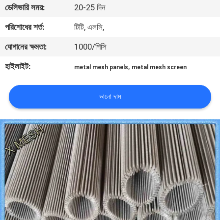
ডেলিভারি সময়:
20-25 দিন
নিয়ন্ত্রণ
পরিশোধের শর্ত:
টিটি, এলসি,
যোগাযোগ
যোগানের ক্ষমতা:
1000/পিসি
করুন
হাইলাইট:
,
metal mesh panels
metal mesh screen
উদ্ধৃতির
ভালো দাম
জন্য
আবেদন
সাইট
ম্যাপ
PRIVACY