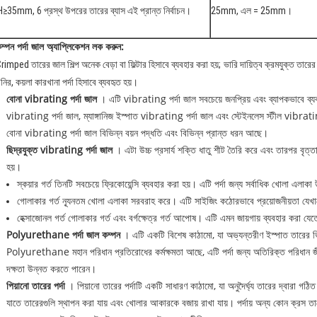
H≥35mm, 6 প্রস্থ উপরের তারের ব্যাস এই প্রান্ত নির্বাচন।
25mm, এল = 25mm।
ম্পন পর্দা জাল অ্যাপ্লিকেশন লক করুন:
rimped তারের জাল শিল্প অনেক বেড়া বা ফিল্টার হিসাবে ব্যবহার করা হয়;
ভারি দায়িত্ব ক্রমযুক্ত তার
নির, কয়লা কারখানা পর্দা হিসাবে ব্যবহৃত হয়।
বোনা vibrating পর্দা জাল
। এটি vibrating পর্দা জাল সবচেয়ে জনপ্রিয় এবং ব্যাপকভাবে ব্যব
vibrating পর্দা জাল, ম্যাঙ্গানিজ ইস্পাত vibrating পর্দা জাল এবং স্টেইনলেস স্টীল vibrati
বোনা vibrating পর্দা জাল বিভিন্ন বয়ন পদ্ধতি এবং বিভিন্ন প্রান্ত ধরন আছে।
ছিদ্রযুক্ত vibrating পর্দা জাল
। এটা উচ্চ প্রসার্য শক্তি ধাতু শীট তৈরি করে এবং তারপর বৃত্তাকার
হয়।
স্কয়ার গর্ত তিনটি সবচেয়ে ফ্রিকোয়েন্সি ব্যবহার করা হয়। এটি পর্দা জন্য সর্বাধিক খোলা এলাক
গোলাকার গর্ত ন্যূনতম খোলা এলাকা সরবরাহ করে। এটি সাইজিং কঠোরভাবে প্রয়োজনীয়তা যেখান
হেক্সাজোনল গর্ত গোলাকার গর্ত এবং বর্গক্ষেত্র গর্ত আপোষ। এটি এমন জায়গায় ব্যবহার করা যে
Polyurethane পর্দা জাল কম্পন
। এটি একটি বিশেষ কাঠামো, যা অভ্যন্তরীণ ইস্পাত তারের
Polyurethane মহান পরিধান প্রতিরোধের কর্মক্ষমতা আছে, এটি পর্দা জন্য অতিরিক্ত পরিধান জীবন
দক্ষতা উন্নত করতে পারেন।
পিয়ানো তারের পর্দা
। পিয়ানো তারের পর্দাটি একটি সাধারণ কাঠামো, যা অনুদৈর্ঘ্য তারের দ্বারা গঠিত হয
যাতে তারেরগুলি স্থাপন করা যায় এবং খোলার আকারকে বজায় রাখা যায়। পর্দায় অন্য কোন ক্রস ত