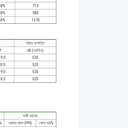
80%
715
20%
980
60%
1570
শক্তি সম্পত্তি
ি
σb (এমপিএ)
19.0
520
20.0
520
19.0
520
18.5
520
ভারী ধরনের
%
ওয়্যার ব্যাস (মিমি)
খোলা হার%