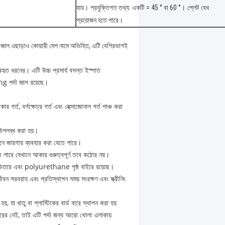
যায়।
প্রযুক্তিগত তথ্য: একটি = 45 ° বা 60 °।
প্লেট বেধ
প্রয়োজন হতে পারে।
ের জাল এছাড়াও কোয়ারী মেশ নামে অভিহিত, এটি বেশিরভাগই
হৃত ধরনের। এটি উচ্চ প্রসার্য বসন্ত ইস্পাত
ng পর্দা জাল রয়েছে।
 গর্ত, বর্গক্ষেত্র গর্ত এবং হেক্সাজোনাল গর্ত পাঞ্চ করা
া উপলব্ধ করা হয়।
ে জায়গায় ব্যবহার করা যেতে পারে।
তে পারে যেখানে আকার গুরুত্বপূর্ণ তবে কঠোর নয়।
 ভিতরে এবং polyurethane পৃষ্ঠ বাইরে রয়েছে।
 সরবরাহ এবং প্রতিস্থাপন সময় সংরক্ষণ এবং স্ক্রীনিং
়, যা ধাতু বা প্লাস্টিকের বার্ড বারে স্থাপন করা হয়
ারের নেই, তাই এটি পর্দা জন্য আরো খোলা এলাকায়