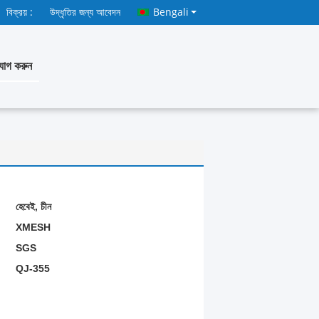
বিক্রয় :
উদ্ধৃতির জন্য আবেদন
Bengali
োগ করুন
হেবেই, চীন
XMESH
SGS
QJ-355