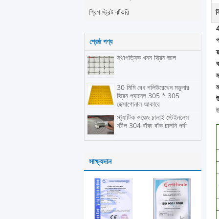
গ্রিপ স্ট্রট ঝাঁঝরি
ব
4
প
শ্রেষ্ঠ পণ্য
ফ
স্থাপত্যিক খনন স্ক্রিন জাল
ক
ম
ম
30 মিমি বেধ পলিউরেথেন মডুলার
স্ক্রিন প্যানেল 305 * 305
উ
হেক্সাগোনাল আকারে
উ
স্ট্যাটিক ওয়েজ ঢালাই স্টেইনলেস
স্টীল 304 বাঁকা বাঁক চালনি পর্দা
সাক্ষ্যদান