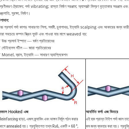
্রেণীকরণ ট্রোমেল; পর্দা vibrating; রাস্তা নির্মাণ সরঞ্জাম; অ্যাসফল্ট মিশ্রণ বৃত্তাকার সরঞ্জাম এবং 
ন্ত্রপাতি, সুরক্ষা, নির্মাণ।
পাদান:
চ্চ প্রসার্য পর্দা কাপড় সাধারণত শিলা, সমষ্টি, চুনাপাথর, ইত্যাদি scalping এবং আকারের জন্য ভারী
ারা সবচেয়ে কম্পন স্ক্রিন স্যুট এবং পাওয়া যায় মাপে weaved হয়:
 উচ্চ প্রসার্য ইস্পাত --- ঘর্ষণ প্রতিরোধের
 স্টেইনলেস স্টীল --- জারা প্রতিরোধের
 Monel, ব্রাস, ইত্যাদি --- সাধারণ অ্যাপ্লিকেশন
সমতল Hooked এজ
আবর্তিত ফর্সা এজ ভিতরে
Reinforcing ছাড়া, এজস ক্র্যাকিং এবং ভাঙ্গন নির্মূল গঠন করার
এই হুক প্রান্ত টাইপ পর্দা জাল 
আগে annealed হয়।
প্রযুক্তিগত তথ্য R≥6, একটি = 60 °,
কম জন্য ব্যবহার করা হয়।
প্রযুক