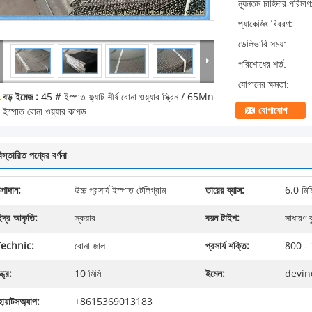
ন্যূনতম চাহিদার পরিমাণ
প্যাকেজিং বিবরণ:
ডেলিভারি সময়:
পরিশোধের শর্ত:
যোগানের ক্ষমতা:
বড় ইমেজ :
45 # ইস্পাত ফ্ল্যাট শীর্ষ বোনা ওয়্যার স্ক্রিন / 65Mn
যোগাযোগ
ইস্পাত বোনা ওয়্যার কাপড়
িস্তারিত পণ্যের বর্ণনা
পাদান:
উচ্চ প্রসার্য ইস্পাত টেলিগ্রাম
তারের ব্যাস:
6.0 মিম
িদ্র আকৃতি:
স্কয়ার
বয়ন টাইপ:
সাধারণ ব
echnic:
বোনা জাল
প্রসার্য শক্তি:
800 -
্ধ্র:
10 মিমি
ইমেল:
devin
োয়াটসঅ্যাপ:
+8615369013183