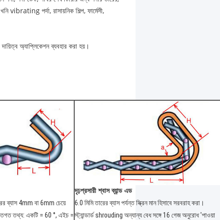
খনি vibrating পর্দা, রাসায়নিক শিল্প, ফার্মেসী,
 দায়িত্ব অ্যাপ্লিকেশন ব্যবহার করা হয়।
দৃঢ়প্রসারী শ্বাস ব্যান্ড এড
তারের ব্যাস 4mm বা 6mm চেয়ে
6.0 মিমি তারের ব্যাস পর্যন্ত স্ক্রিন মান হিসাবে সরবরাহ করা।
্তিগত তথ্য: একটি = 60 °, এইচ =
স্ট্যান্ডার্ড shrouding অন্যান্য বেধ সঙ্গে 16 গেজ অনুরোধ 'পাওয়া