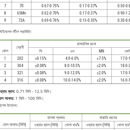
7
70
0.67-0.75%
0.17-0.37%
0.50-0.
8
65Mn
0.62-0.70%
0.17-0.37%
0.90-1.
9
72A
0.69-0.76%
0.15-0.35%
0.30-0.
্টেইনলেস স্টীল পরামিতি:
রাসায়নিক রচনা
শ্রেণী
কোন
সি
এন
MN
কোট
1
202
≤0.15%
4.0-6.0%
≤7.5%
17.0-
2
304
≤0.08%
8.0-10.5%
≤2.0%
18.0-
3
321
≤0.08%
9.0-12.0%
≤2.0%
17.0-
4
316
≤0.08%
10.0-14.0%
≤2.0%
16.0-
য়্যার ব্যাস:
0.71 মিমি - 12.5 মিমি।
জাল আকার:
1 মিমি - 100 মিমি।
িশেষ উল্লেখ:
হালকা প্রকার
মাঝারি ধরনের
হোল আকার (মিমি)
ওয়্যার ব্যাস (মিমি)
খোলা হার%
ওয়্যার ব্যাস (মিমি)
খোলা হার