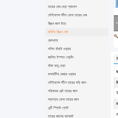
তারের মেষ বেড়া প্যানেল
স্টেইনলেস স্টীল বোনা তারের মেষ
স্ক্রিন জাল উড়ে
মাইনিং স্ক্রিন মেষ
জেলখানা
গলিত বাঁধাই ওয়্যার
জালিত ইস্পাত গ্রেটিং
ব
বাঁকা ধাতু বেড়া
উ
কনসার্টিনা রেজার ওয়্যার
স্টেইনলেস স্টীল তারের দড়ি জাল
ছ
পরিবাহক বেল্ট তারের জাল
T
স্থাপত্য বোনা তারের জাল
রন
এন্টি স্প্লিট প্লেট
হ
তারের জালের বাস্কেট