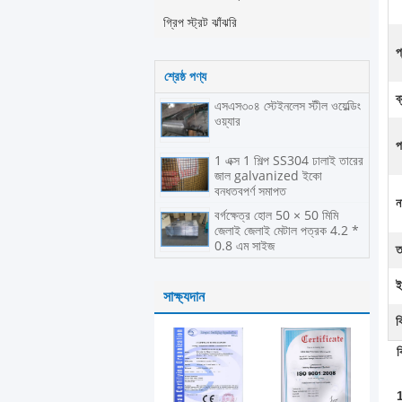
গ্রিপ স্ট্রট ঝাঁঝরি
প
শ্রেষ্ঠ পণ্য
ব
এসএস৩০৪ স্টেইনলেস স্টীল ওয়েল্ডিং
ওয়্যার
প
1 এক্স 1 শিল্প SS304 ঢালাই তারের
জাল galvanized ইকো
বন্ধুত্বপূর্ণ সমাপ্ত
ন
বর্গক্ষেত্র হোল 50 × 50 মিমি
জেলাই জেলাই মেটাল পত্রক 4.2 *
0.8 এম সাইজ
ত
ই
সাক্ষ্যদান
ব
ব
1