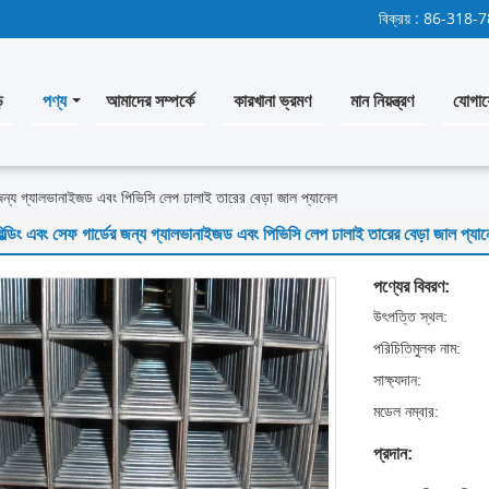
বিক্রয় :
86-318-
ি
পণ্য
আমাদের সম্পর্কে
কারখানা ভ্রমণ
মান নিয়ন্ত্রণ
যোগায
র জন্য গ্যালভানাইজড এবং পিভিসি লেপ ঢালাই তারের বেড়া জাল প্যানেল
িল্ডিং এবং সেফ গার্ডের জন্য গ্যালভানাইজড এবং পিভিসি লেপ ঢালাই তারের বেড়া জাল প্যা
পণ্যের বিবরণ:
উৎপত্তি স্থল:
পরিচিতিমুলক নাম:
সাক্ষ্যদান:
মডেল নম্বার:
প্রদান: