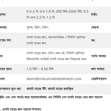
0.5-2 মি, 0.5-1.8 মি, 300 মিমি-2500 মিমি, 0.5
্রস্থ:
দৈর্ঘ্য:
মি থেকে 2.2 মি, 1.2 মি
্যবহার:
সুরক্ষা, বিল্ডিং, নির্মাণ
মোড়ক:
ঢালাই তারের জাল, গ্যালভানাইজড / পিভিসি প্রলিপ্ত
ণ্যের নাম:
রঙ:
ঢালাই তারের জাল
ঢালাই তারের জাল, স্টোন কেজ নেট, পিভিসি প্রলিপ্ত
াম:
গর্তের আকার:
রিইনফোর্সড কংক্রিট ঢালাই তারের জাল বিক্রয়ের জন্য
ারের ব্যাস:
1.0 মিমি ~ 4.50 মিমি
জাল আকার:
মেল:
devin@industrialmetalmesh.com
হোয়াটসঅ্যাপ:
িশেষভাবে তুলে ধরা:
ঝালাই তারের শীট
,
ঝালাই তারের ফ্যাব্রিক
িল্ডিং এবং সেফ গার্ডের জন্য গ্যালভানাইজড এবং পিভিসি লেপ ঢালাই তারের বেড়া জাল প্যানেল
. ঢালাই তারের জাল প্যানেল উপাদান: