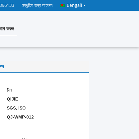
7896133
উদ্ধৃতির জন্য আবেদন
Bengali
োগ করুন
নেল
চীন
QIJIE
SGS, ISO
QJ-WMP-012