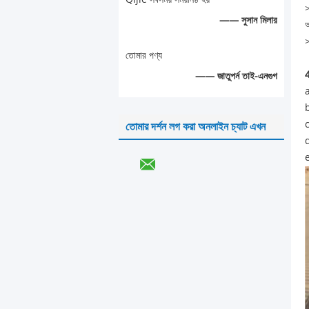
>
—— সুসান মিলার
আ
>
তোমার পণ্য
4
—— জাতুপর্ন তাই-এনগুগ
a
b
c
তোমার দর্শন লগ করা অনলাইন চ্যাট এখন
d
e