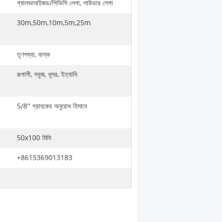
গ্যালভানাইজড/পিভিসি লেপা, পাউডার লেপা
30m,50m,10m,5m,25m
তৃণশয্যা, বাল্ক
রূপালী, সবুজ, ধূসর, ইত্যাদি
5/8'' গ্রাহকের অনুরোধ হিসাবে
50x100 মিমি
+8615369013183