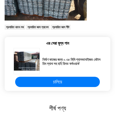
প্রসারিত ধাতব লথ
প্রসারিত জাল প্যানেল
প্রসারিত জাল শীট
এর সেরা মূল্য পান
নির্মাণ কাজের জন্য ০.৩৫ মিমি গ্যালভানাইজড মেটাল
রিব ল্যাথ সহ হাই রিবড ফর্মওয়ার্ক
চালিয়ে
শীর্ষ পণ্য