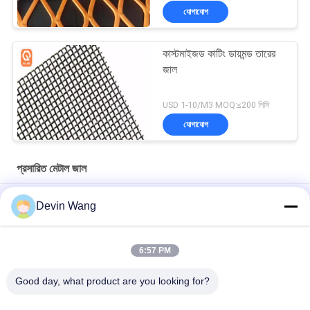
যোগাযোগ
কাস্টমাইজড কাটিং ডায়মন্ড তারের
জাল
USD 1-10/M3 MOQ:≤200 পিসি
যোগাযোগ
প্রসারিত মেটাল জাল
বিল্ডিং উপাদান ফেসড আচ্ছাদন অ্যালুমিনিয়াম প্রসারিত ধাতব শীট ওয়্যার জাল জন্য করিডোর
Devin Wang
সিঁড়ি Baffle
চৌম্বকীয় সংকেত সুরক্ষা গ্রাউন্ডিং মেটাল জাল তামা প্রসারিত তারের জাল
6:57 PM
স্টাইলিশ বিল্ডিং প্রকল্পের জন্য কাস্টম সজ্জিত প্রসারিত ধাতব জাল
Good day, what product are you looking for?
সব