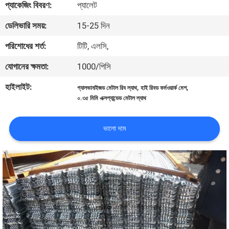
প্যাকেজিং বিবরণ:
প্যালেট
নিয়ন্ত্রণ
ডেলিভারি সময়:
15-25 দিন
যোগাযোগ
পরিশোধের শর্ত:
টিটি, এলসি,
করুন
যোগানের ক্ষমতা:
1000/পিসি
হাইলাইট:
,
,
গ্যালভানাইজড মেটাল রিব ল্যাথ
হাই রিবড ফর্মওয়ার্ক মেশ
উদ্ধৃতির
০.৩৫ মিমি এক্সপ্যান্ডেড মেটাল ল্যাথ
জন্য
আবেদন
ভালো দাম
সাইট
ম্যাপ
PRIVACY