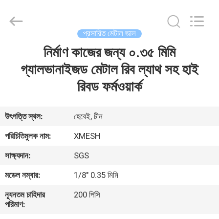
Qijie
Wire
Mesh
MFG
Co.,
প্রসারিত মেটাল জাল
Ltd.
All
Rights
নির্মাণ কাজের জন্য ০.৩৫ মিমি
বাড়ি
Reserved.
গ্যালভানাইজড মেটাল রিব ল্যাথ সহ হাই
পণ্য
রিবড ফর্মওয়ার্ক
আমাদের
উৎপত্তি স্থল:
হেবেই, চীন
সম্পর্কে
পরিচিতিমুলক নাম:
XMESH
সাক্ষ্যদান:
SGS
কারখানা
মডেল নম্বার:
1/8" 0.35 মিমি
ভ্রমণ
ন্যূনতম চাহিদার
200 পিসি
পরিমাণ:
মান