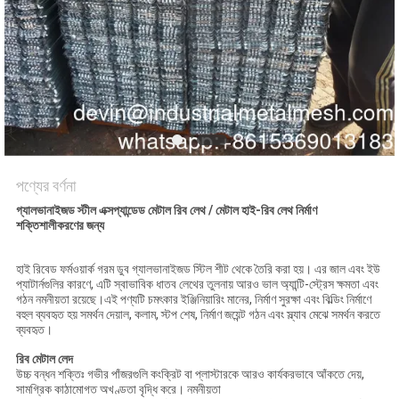
POLICY
পণ্যের বর্ণনা
গ্যালভানাইজড স্টীল এক্সপ্যান্ডেড মেটাল রিব লেথ / মেটাল হাই-রিব লেথ নির্মাণ
শক্তিশালীকরণের জন্য
হাই রিবেড ফর্মওয়ার্ক গরম ডুব গ্যালভানাইজড স্টিল শীট থেকে তৈরি করা হয়। এর জাল এবং ইউ
প্যাটার্নগুলির কারণে, এটি স্বাভাবিক ধাতব লেথের তুলনায় আরও ভাল অ্যান্টি-স্ট্রেস ক্ষমতা এবং
গঠন নমনীয়তা রয়েছে।এই পণ্যটি চমৎকার ইঞ্জিনিয়ারিং মানের, নির্মাণ সুরক্ষা এবং বিল্ডিং নির্মাণে
বহুল ব্যবহৃত হয় সমর্থন দেয়াল, কলাম, স্টপ শেষ, নির্মাণ জয়েন্ট গঠন এবং স্ল্যাব মেঝে সমর্থন করতে
ব্যবহৃত।
রিব মেটাল লেদ
উচ্চ বন্ধন শক্তিঃ গভীর পাঁজরগুলি কংক্রিট বা প্লাস্টারকে আরও কার্যকরভাবে আঁকতে দেয়,
সামগ্রিক কাঠামোগত অখণ্ডতা বৃদ্ধি করে। নমনীয়তা