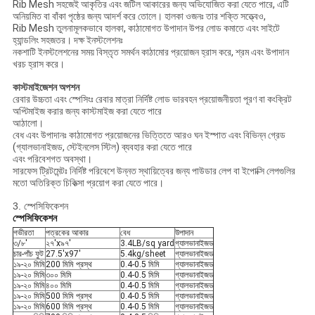
Rib Mesh সহজেই আকৃতির এবং জটিল আকারের জন্য অভিযোজিত করা যেতে পারে, এটি
অনিয়মিত বা বাঁকা পৃষ্ঠের জন্য আদর্শ করে তোলে। হালকা ওজনঃ তার শক্তি সত্ত্বেও,
Rib Mesh তুলনামূলকভাবে হালকা, কাঠামোগত উপাদান উপর লোড কমাতে এবং সাইটে
হ্যান্ডলিং সহজতর। দক্ষ ইনস্টলেশনঃ
নকশাটি ইনস্টলেশনের সময় বিস্তৃত সমর্থন কাঠামোর প্রয়োজন হ্রাস করে, শ্রম এবং উপাদান
খরচ হ্রাস করে।
কাস্টমাইজেশন অপশন
রেবার উচ্চতা এবং স্পেসিংঃ রেবার মাত্রা নির্দিষ্ট লোড ভারবহন প্রয়োজনীয়তা পূরণ বা কংক্রিট
অপ্টিমাইজ করার জন্য কাস্টমাইজ করা যেতে পারে
আঠালো।
বেধ এবং উপাদানঃ কাঠামোগত প্রয়োজনের ভিত্তিতে আরও ঘন ইস্পাত এবং বিভিন্ন গ্রেড
(গ্যালভানাইজড, স্টেইনলেস স্টিল) ব্যবহার করা যেতে পারে
এবং পরিবেশগত অবস্থা।
সারফেস ট্রিটমেন্টঃ নির্দিষ্ট পরিবেশে উন্নত স্থায়িত্বের জন্য পাউডার লেপ বা ইপোক্সি লেপগুলির
মতো অতিরিক্ত চিকিত্সা প্রয়োগ করা যেতে পারে।
3. স্পেসিফিকেশন
স্পেসিফিকেশন
গভীরতা
পত্রকের আকার
বেধ
উপাদান
৩/৮'
২৭'x৯৭'
3.4LB/sq yard
গ্যালভানাইজড
চার-পাঁচ ফুট
27.5'x97'
5.4kg/sheet
গ্যালভানাইজড
১৯-২০ মিমি
200 মিমি প্রস্থ
0.4-0.5 মিমি
গ্যালভানাইজড
১৯-২০ মিমি
৩০০ মিমি
0.4-0.5 মিমি
গ্যালভানাইজড
১৯-২০ মিমি
৪০০ মিমি
0.4-0.5 মিমি
গ্যালভানাইজড
১৯-২০ মিমি
500 মিমি প্রস্থ
0.4-0.5 মিমি
গ্যালভানাইজড
১৯-২০ মিমি
600 মিমি প্রস্থ
0.4-0.5 মিমি
গ্যালভানাইজড