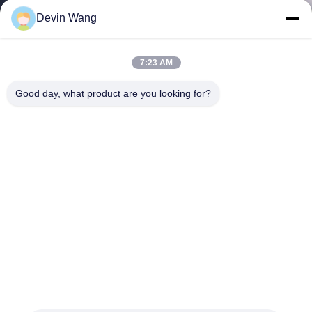
নিয়ন্ত্রণ
Devin Wang
যোগাযোগ
7:23 AM
করুন
Good day, what product are you looking for?
উদ্ধৃতির
জন্য
আবেদন
সাইট
ম্যাপ
PRIVACY
10 ফিট কমার্শিয়াল 2x9 গেজ গ্যালভান্সাইজড চেইন লিঙ্ক বেড়া প্যাকেজ কিট সম্পূর্ণ