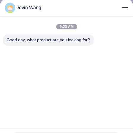
নিয়ন্ত্রণ
Devin Wang
যোগাযোগ
9:23 AM
করুন
Good day, what product are you looking for?
উদ্ধৃতির
জন্য
আবেদন
সাইট
ম্যাপ
PRIVACY
Semi Automated Circular Wire Knitting Machine